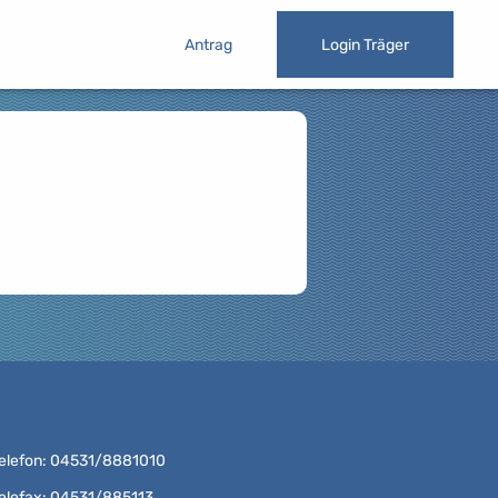
Antrag
Login Träger
elefon: 04531/8881010
elefax: 04531/885113