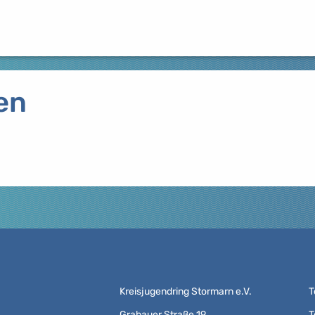
en
Kreisjugendring Stormarn e.V.
T
Grabauer Straße 19
T